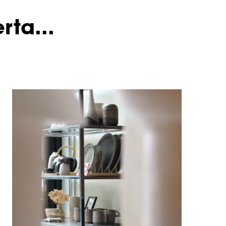
rta...